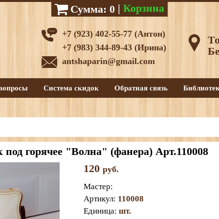
|
Корзина
Сумма:
0
+7 (923) 402-55-77 (Антон)
То
+7 (983) 344-89-43 (Ирина)
Бе
antshaparin@gmail.com
вопросы
Система скидок
Обратная связь
Библиоте
 под горячее "Волна" (фанера) Арт.110008
120
руб.
Мастер
:
Артикул
:
110008
Единица
:
шт.