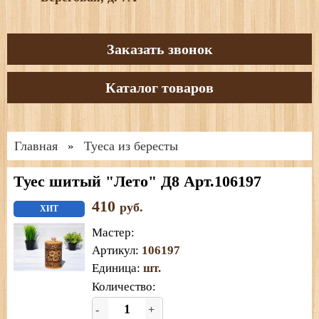
Заказать звонок
Каталог товаров
Главная
Туеса из бересты
»
Туес шитый "Лето" Д8 Арт.106197
410
руб.
ХИТ
Мастер
:
Артикул
:
106197
Единица
:
шт.
Количество:
-
+