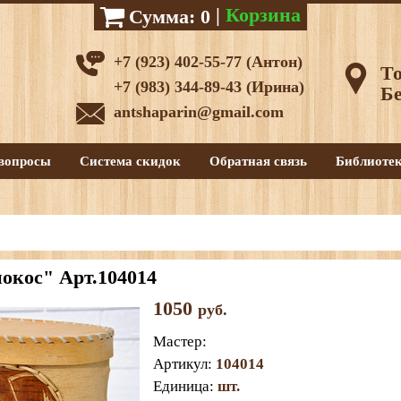
|
Корзина
Сумма:
0
+7 (923) 402-55-77 (Антон)
То
+7 (983) 344-89-43 (Ирина)
Бе
antshaparin@gmail.com
вопросы
Система скидок
Обратная связь
Библиоте
окос" Арт.104014
1050
руб.
Мастер
:
Артикул
:
104014
Единица
:
шт.