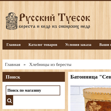
Главная
Каталог товаров
Условия заказа
Ваши 
Главная
Хлебницы из бересты
»
Батонница "Сен
Поиск