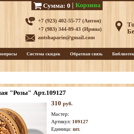
|
Корзина
Сумма:
0
+7 (923) 402-55-77 (Антон)
То
+7 (983) 344-89-43 (Ирина)
Бе
antshaparin@gmail.com
вопросы
Система скидок
Обратная связь
Библиоте
ая "Розы" Арт.109127
310
руб.
Мастер
:
Артикул
:
109127
Единица
:
шт.