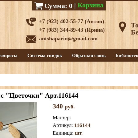
|
Корзина
Сумма:
0
+7 (923) 402-55-77 (Антон)
То
+7 (983) 344-89-43 (Ирина)
Бе
antshaparin@gmail.com
вопросы
Система скидок
Обратная связь
Библиоте
ос "Цветочки" Арт.116144
340
руб.
Мастер
:
Артикул
:
116144
Единица
:
шт.