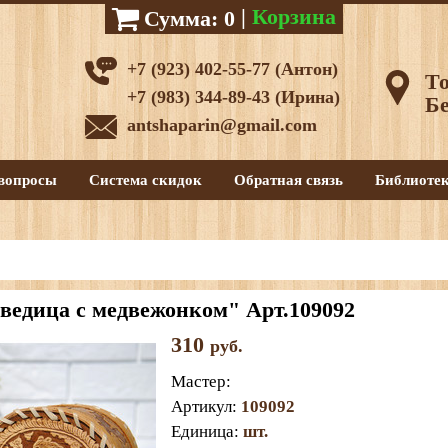
|
Корзина
Сумма:
0
+7 (923) 402-55-77 (Антон)
То
+7 (983) 344-89-43 (Ирина)
Бе
antshaparin@gmail.com
вопросы
Система скидок
Обратная связь
Библиоте
едица с медвежонком" Арт.109092
310
руб.
Мастер
:
Артикул
:
109092
Единица
:
шт.