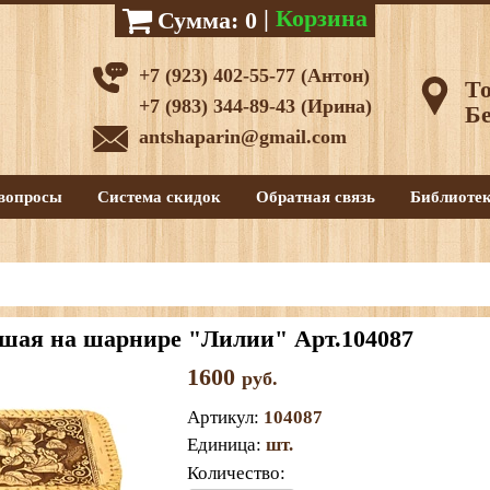
|
Корзина
Сумма:
0
+7 (923) 402-55-77 (Антон)
То
+7 (983) 344-89-43 (Ирина)
Бе
antshaparin@gmail.com
вопросы
Система скидок
Обратная связь
Библиоте
шая на шарнире "Лилии" Арт.104087
1600
руб.
Артикул
:
104087
Единица
:
шт.
Количество: