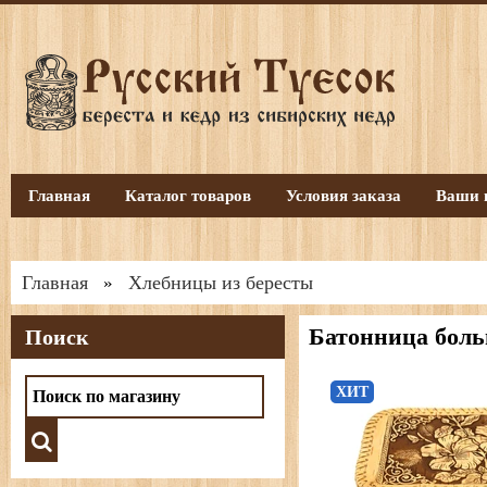
Главная
Каталог товаров
Условия заказа
Ваши 
Главная
Хлебницы из бересты
»
Батонница боль
Поиск
ХИТ