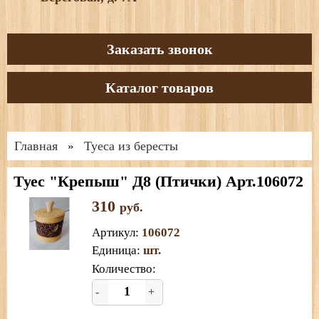
Заказать звонок
Каталог товаров
Главная
Туеса из бересты
»
Туес "Крепыш" Д8 (Птички) Арт.106072
310
руб.
Артикул
:
106072
Единица
:
шт.
Количество:
-
+