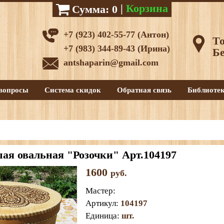
|
Корзина
Сумма:
0
+7 (923) 402-55-77 (Антон)
То
+7 (983) 344-89-43 (Ирина)
Бе
antshaparin@gmail.com
вопросы
Система скидок
Обратная связь
Библиоте
ая овальная "Розочки" Арт.104197
1600
руб.
Мастер
:
Артикул
:
104197
Единица
:
шт.