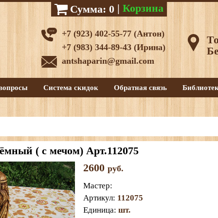
|
Корзина
Сумма:
0
+7 (923) 402-55-77 (Антон)
То
+7 (983) 344-89-43 (Ирина)
Бе
antshaparin@gmail.com
вопросы
Система скидок
Обратная связь
Библиоте
ёмный ( с мечом) Арт.112075
2600
руб.
Мастер
:
Артикул
:
112075
Единица
:
шт.