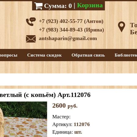
|
Корзина
Сумма:
0
+7 (923) 402-55-77 (Антон)
То
+7 (983) 344-89-43 (Ирина)
Бе
antshaparin@gmail.com
вопросы
Система скидок
Обратная связь
Библиоте
ветлый (с копьём) Арт.112076
2600
руб.
Мастер
:
Артикул
:
112076
Единица
:
шт.