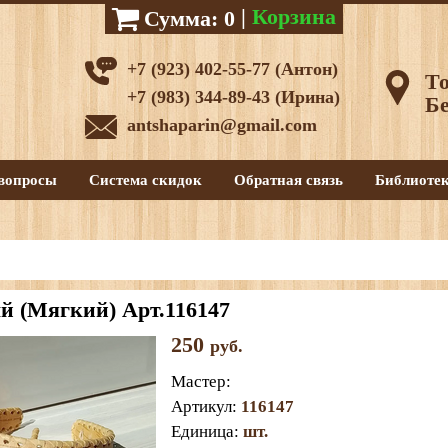
|
Корзина
Сумма:
0
+7 (923) 402-55-77 (Антон)
То
+7 (983) 344-89-43 (Ирина)
Бе
antshaparin@gmail.com
вопросы
Система скидок
Обратная связь
Библиоте
й (Мягкий) Арт.116147
250
руб.
Мастер
:
Артикул
:
116147
Единица
:
шт.