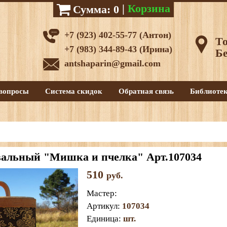
|
Корзина
Сумма:
0
+7 (923) 402-55-77 (Антон)
То
+7 (983) 344-89-43 (Ирина)
Бе
antshaparin@gmail.com
вопросы
Система скидок
Обратная связь
Библиоте
вальный "Мишка и пчелка" Арт.107034
510
руб.
Мастер
:
Артикул
:
107034
Единица
:
шт.