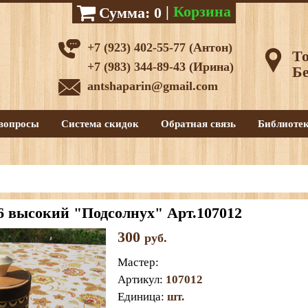
|
Корзина
Сумма:
0
+7 (923) 402-55-77 (Антон)
То
+7 (983) 344-89-43 (Ирина)
Бе
antshaparin@gmail.com
вопросы
Система скидок
Обратная связь
Библиоте
6 высокий "Подсолнух" Арт.107012
300
руб.
Мастер
:
Артикул
:
107012
Единица
:
шт.