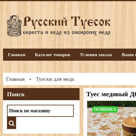
Главная
Каталог товаров
Условия заказа
Ваши 
Главная
Туески для меда
»
Туес медовый Д
Поиск
НОВИНКА