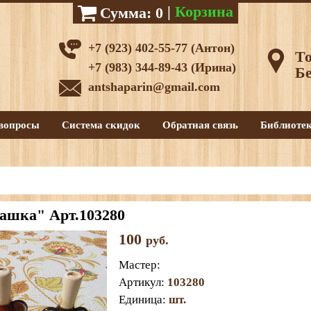
|
Корзина
Сумма:
0
+7 (923) 402-55-77 (Антон)
То
+7 (983) 344-89-43 (Ирина)
Бе
antshaparin@gmail.com
вопросы
Система скидок
Обратная связь
Библиоте
ашка" Арт.103280
100
руб.
Мастер
:
Артикул
:
103280
Единица
:
шт.