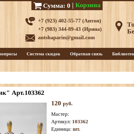
|
Корзина
Сумма:
0
+7 (923) 402-55-77 (Антон)
То
+7 (983) 344-89-43 (Ирина)
Бе
antshaparin@gmail.com
вопросы
Система скидок
Обратная связь
Библиоте
ик" Арт.103362
120
руб.
Мастер
:
Артикул
:
103362
Единица
:
шт.