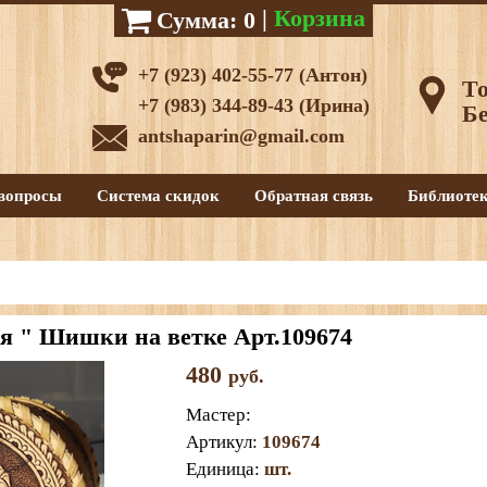
|
Корзина
Сумма:
0
+7 (923) 402-55-77 (Антон)
То
+7 (983) 344-89-43 (Ирина)
Бе
antshaparin@gmail.com
вопросы
Система скидок
Обратная связь
Библиоте
 " Шишки на ветке Арт.109674
480
руб.
Мастер
:
Артикул
:
109674
Единица
:
шт.