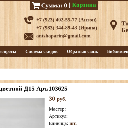
|
Корзина
Сумма:
0
+7 (923) 402-55-77 (Антон)
То
+7 (983) 344-89-43 (Ирина)
Бе
antshaparin@gmail.com
вопросы
Система скидок
Обратная связь
Библиоте
ветной Д15 Арт.103625
30
руб.
Мастер
:
Артикул
:
Единица
:
шт.