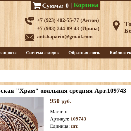
|
Корзина
Сумма:
0
+7 (923) 402-55-77 (Антон)
То
+7 (983) 344-89-43 (Ирина)
Бе
antshaparin@gmail.com
вопросы
Система скидок
Обратная связь
Библиоте
ская "Храм" овальная средняя Арт.109743
950
руб.
Мастер
:
Артикул
:
109743
Единица
:
шт.