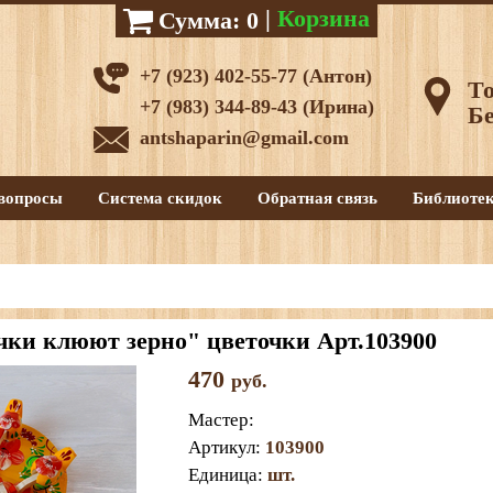
|
Корзина
Сумма:
0
+7 (923) 402-55-77 (Антон)
То
+7 (983) 344-89-43 (Ирина)
Бе
antshaparin@gmail.com
вопросы
Система скидок
Обратная связь
Библиоте
ки клюют зерно" цветочки Арт.103900
470
руб.
Мастер
:
Артикул
:
103900
Единица
:
шт.