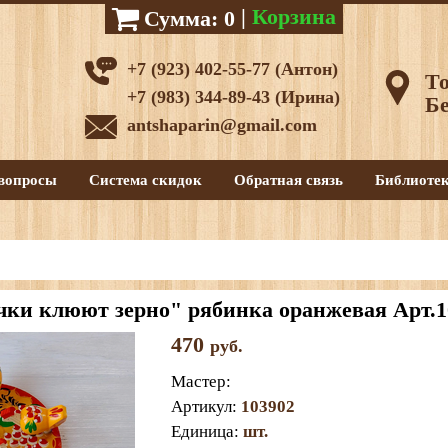
|
Корзина
Сумма:
0
+7 (923) 402-55-77 (Антон)
То
+7 (983) 344-89-43 (Ирина)
Бе
antshaparin@gmail.com
вопросы
Система скидок
Обратная связь
Библиоте
ки клюют зерно" рябинка оранжевая Арт.1
470
руб.
Мастер
:
Артикул
:
103902
Единица
:
шт.