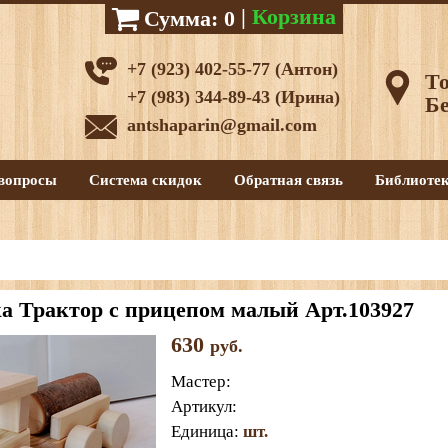
|
Корзина
Сумма:
0
+7 (923) 402-55-77 (Антон)
То
+7 (983) 344-89-43 (Ирина)
Бе
antshaparin@gmail.com
вопросы
Система скидок
Обратная связь
Библиоте
а Трактор с прицепом малый Арт.103927
630
руб.
Мастер
:
Артикул
:
Единица
:
шт.