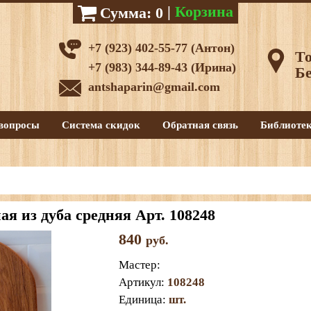
|
Корзина
Сумма:
0
+7 (923) 402-55-77 (Антон)
То
+7 (983) 344-89-43 (Ирина)
Бе
antshaparin@gmail.com
вопросы
Система скидок
Обратная связь
Библиоте
ая из дуба средняя Арт. 108248
840
руб.
Мастер
:
Артикул
:
108248
Единица
:
шт.