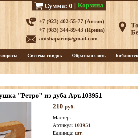
|
Корзина
Сумма:
0
+7 (923) 402-55-77 (Антон)
То
+7 (983) 344-89-43 (Ирина)
Бе
antshaparin@gmail.com
вопросы
Система скидок
Обратная связь
Библиоте
ушка "Ретро" из дуба Арт.103951
210
руб.
Мастер
:
Артикул
:
103951
Единица
:
шт.