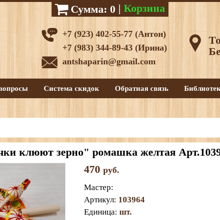
|
Корзина
Сумма:
0
+7 (923) 402-55-77 (Антон)
То
+7 (983) 344-89-43 (Ирина)
Бе
antshaparin@gmail.com
вопросы
Система скидок
Обратная связь
Библиоте
ки клюют зерно" ромашка желтая Арт.103
470
руб.
Мастер
:
Артикул
:
103964
Единица
:
шт.