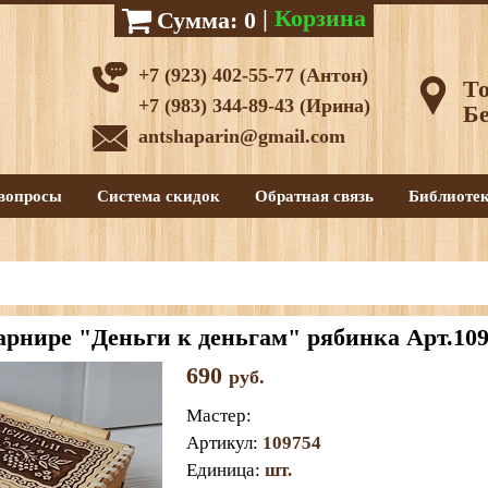
|
Корзина
Сумма:
0
+7 (923) 402-55-77 (Антон)
То
+7 (983) 344-89-43 (Ирина)
Бе
antshaparin@gmail.com
вопросы
Система скидок
Обратная связь
Библиоте
рнире "Деньги к деньгам" рябинка Арт.109
690
руб.
Мастер
:
Артикул
:
109754
Единица
:
шт.