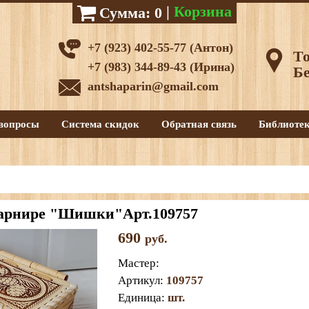
|
Корзина
Сумма:
0
+7 (923) 402-55-77 (Антон)
То
+7 (983) 344-89-43 (Ирина)
Бе
antshaparin@gmail.com
вопросы
Система скидок
Обратная связь
Библиоте
арнире "Шишки"Арт.109757
690
руб.
Мастер
:
Артикул
:
109757
Единица
:
шт.