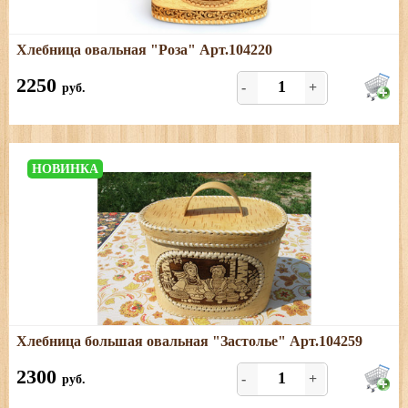
Подробнее
Хлебница овальная "Роза" Арт.104220
Размеры: длина- 26 см; ширина- 18 см; высота- 20,5 см
2250
-
+
руб.
НОВИНКА
Подробнее
Хлебница большая овальная "Застолье" Арт.104259
Размеры: длина - 28 см; ширина - 20 см; высота (с
ручкой) - 27 см
2300
-
+
руб.