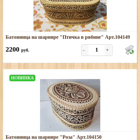
Подробнее
Батонница на шарнире "Птичка в рябине" Арт.104149
Размеры: длина - 26,5 см; ширина - 15 см; высота - 13
см
2200
-
+
руб.
НОВИНКА
Подробнее
Батонница на шарнире "Роза" Арт.104150