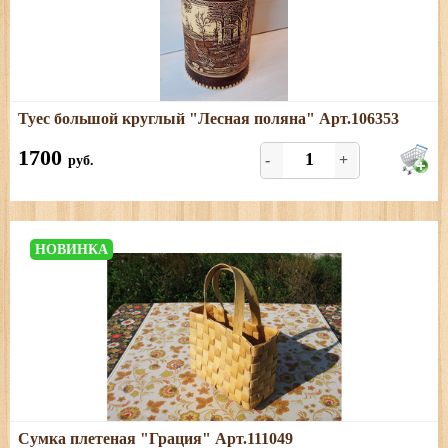
Подробнее
Туес большой круглый "Лесная поляна" Арт.106353
Размеры: диаметр - 15 см; высота (с хватком) - 27 см
1700
-
+
руб.
НОВИНКА
Подробнее
Сумка плетеная "Грация" Арт.111049