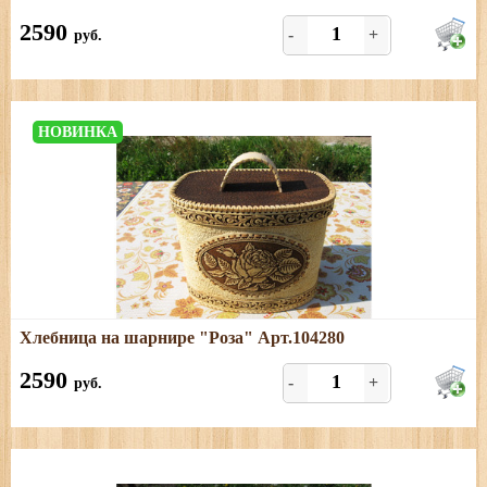
Размеры: длина - 25,5 см; ширина - 18 см; высота с
ручкой - 24 см
2590
-
+
руб.
НОВИНКА
Подробнее
Хлебница на шарнире "Роза" Арт.104280
Размеры: длина- 26 см; ширина- 18 см; высота- 20,5 см
2590
-
+
руб.