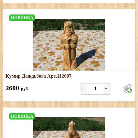
НОВИНКА
Подробнее
Кумир Даждьбога Арт.112087
Размеры: длина - 8,5 см; ширина - 6 см; высота - 25 см
2600
-
+
руб.
НОВИНКА