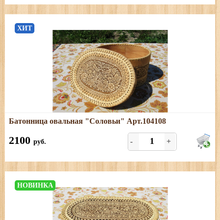
ХИТ
Подробнее
Батонница овальная "Соловьи" Арт.104108
Размеры: длина - 23,5 см, ширина - 18 см; высота - 13
см
2100
-
+
руб.
НОВИНКА