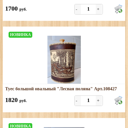
Размеры: длина - 26 см; ширина - 11 см; высота - 36 см
1700
-
+
руб.
НОВИНКА
Подробнее
Туес большой овальный "Лесная поляна" Арт.108427
Размеры: высота (с хватком) - 28 см; ширина - 17,5 см;
длина - 11,5 см
1820
-
+
руб.
НОВИНКА