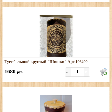
Подробнее
Туес большой круглый "Шишки" Арт.106400
Размеры: диаметр - 15 см; высота (с хватком) - 27 см
1680
-
+
руб.