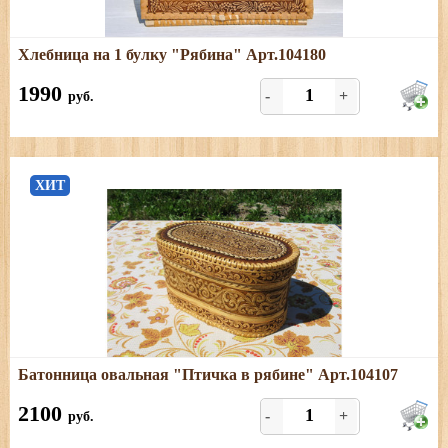
Подробнее
Хлебница на 1 булку "Рябина" Арт.104180
Размеры: длина - 27 см; ширина - 21 см; высота - 15 см
1990
-
+
руб.
ХИТ
Подробнее
Батонница овальная "Птичка в рябине" Арт.104107
Размеры: длина - 26,5 см; ширина - 15 см; высота - 13
см
2100
-
+
руб.