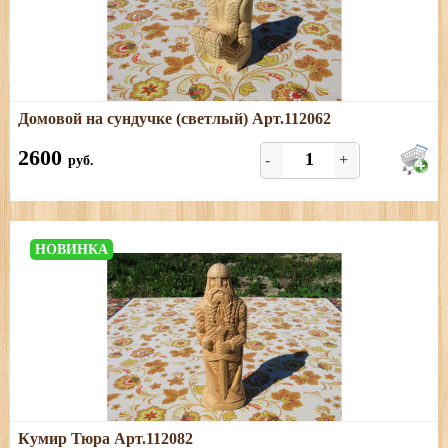
Подробнее
Домовой на сундучке (светлый) Арт.112062
Размеры: высота - 19 см, ширина - 8 см, толщина с
ногами - 9 см
2600
-
+
руб.
НОВИНКА
Подробнее
Кумир Тюра Арт.112082