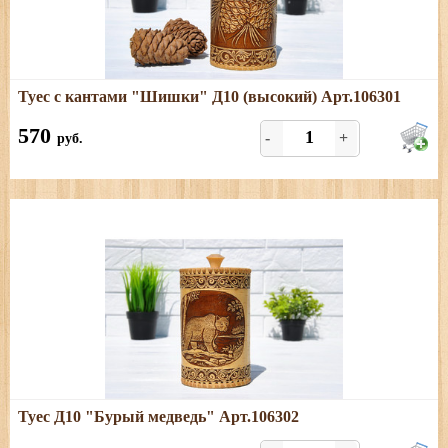
Подробнее
Туес с кантами "Шишки" Д10 (высокий) Арт.106301
Размеры: диаметр - 10,5 см; высота (с хватком) - 20 см
570
-
+
руб.
Подробнее
Туес Д10 "Бурый медведь" Арт.106302
Размеры: диаметр - 10,5 см; высота (с хватком) - 20 см,
объём - 1 л.