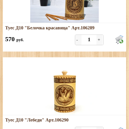
Подробнее
Туес Д10 "Белочка красавица" Арт.106289
Размеры: диаметр - 11 см; высота (с хватком) - 20 см,
объём - 1 л.
570
-
+
руб.
Подробнее
Туес Д10 "Лебеди" Арт.106290
Размеры: диаметр - 10,5 см; высота (с хватком) - 20 см,
объём - 1 л.