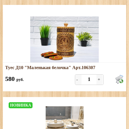
Подробнее
Туес Д10 "Маленькая белочка" Арт.106307
Размеры: диаметр - 10,5 см; высота (с хватком) - 20 см,
объём - 1 л.
580
-
+
руб.
НОВИНКА