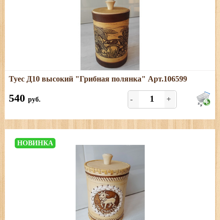
Подробнее
Туес Д10 высокий "Грибная полянка" Арт.106599
Размеры: высота (с хватком) - 18 см; диаметр - 10,5;
объем - 1,1 л
540
-
+
руб.
НОВИНКА