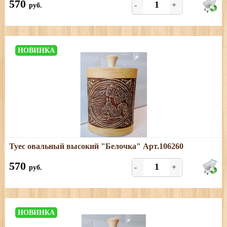
570
-
+
руб.
НОВИНКА
Подробнее
Туес овальный высокий "Белочка" Арт.106260
Размеры: высота (с хватком) - 18,5 см; овал - 13,5*8 см
570
-
+
руб.
НОВИНКА