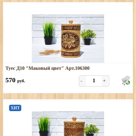
Подробнее
Туес Д10 "Маковый цвет" Арт.106300
Размеры: диаметр - 10,5 см; высота (с хватком) - 20 см,
объём - 1 л.
570
-
+
руб.
ХИТ