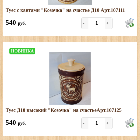
Подробнее
Туес с кантами "Козочка" на счастье Д10 Арт.107111
Размеры: высота (с хватком) - 17 см, диаметр - 10 см,
объём -0,95л.
540
-
+
руб.
НОВИНКА
Подробнее
Туес Д10 высокий "Козочка" на счастьеАрт.107125
Размеры: высота (с хватком) - 19 см; диаметр - 10,5;
объем - 1,1 л
540
-
+
руб.