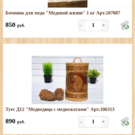
Подробнее
Бочонок для меда "Медовой жизни" 1 кг Арт.107087
Отличный подарок для любителей мёда
850
-
+
руб.
Подробнее
Туес Д12 "Медведица с медвежатами" Арт.106313
Размеры: высота (с хватком) - 22 см; диаметр - 13 см
890
-
+
руб.