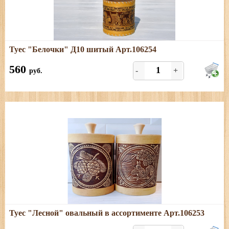
Подробнее
Туес "Белочки" Д10 шитый Арт.106254
Размеры: высота (с хватком) - 13 см; диаметр - 10,5 см;
Туески отличного качества
560
-
+
руб.
Подробнее
Туес "Лесной" овальный в ассортименте Арт.106253
Размеры: высота (с хватком) - 18,5 см; овал - 13,5*8 см