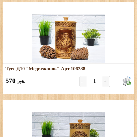
Подробнее
Туес Д10 "Медвежонок" Арт.106288
Размеры: диаметр - 11 см; высота (с хватком) - 20 см,
объём - 1 л.
570
-
+
руб.