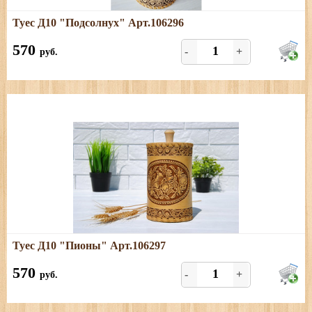
Подробнее
Туес Д10 "Подсолнух" Арт.106296
Размеры: диаметр - 10,5 см; высота (с хватком) - 20 см,
объём - 1 л.
570
-
+
руб.
Подробнее
Туес Д10 "Пионы" Арт.106297
Размеры: диаметр - 10,5 см; высота (с хватком) - 20 см,
объём - 1 л.
570
-
+
руб.