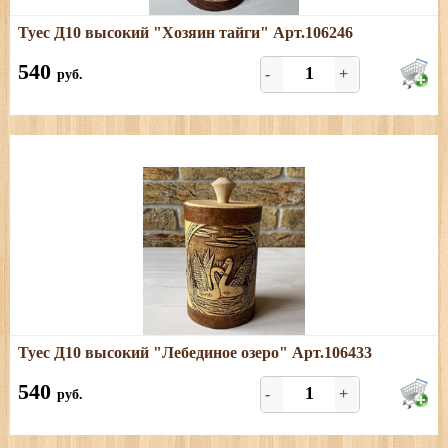
Подробнее
Туес Д10 высокий "Хозяин тайги" Арт.106246
Размеры: высота (с хватком) - 18 см; диаметр - 10,5;
объем - 1,1 л
540
-
+
руб.
Подробнее
Туес Д10 высокий "Лебединое озеро" Арт.106433
Размеры: высота (с хватком) - 18 см; диаметр - 10,5;
объем - 1,1л
540
-
+
руб.