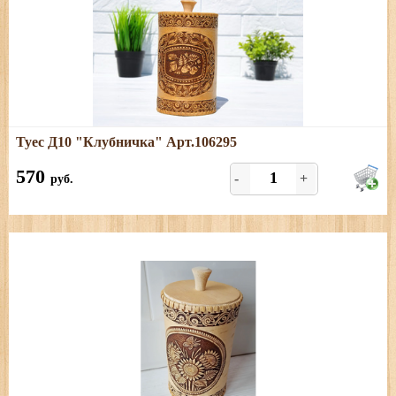
Подробнее
Туес Д10 "Клубничка" Арт.106295
Размеры: диаметр - 10,5 см; высота (с хватком) - 20 см,
объём - 1 л.
570
-
+
руб.