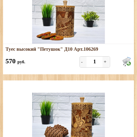
Подробнее
Туес высокий "Петушок" Д10 Арт.106269
Размеры: диаметр - 11 см; высота (с хватком) - 20 см,
объём - 1 л.
570
-
+
руб.