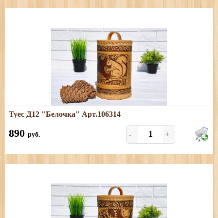
Подробнее
Туес Д12 "Белочка" Арт.106314
Размеры: высота (с хватком) - 22 см; диаметр - 13 см.
Объем - 2 литра
890
-
+
руб.