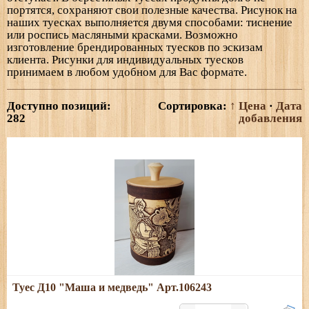
портятся, сохраняют свои полезные качества. Рисунок на
наших туесках выполняется двумя способами: тиснение
или роспись масляными красками. Возможно
изготовление брендированных туесков по эскизам
клиента. Рисунки для индивидуальных туесков
принимаем в любом удобном для Вас формате.
Доступно позиций
:
Сортировка:
↑ Цена
·
Дата
282
добавления
Подробнее
Туес Д10 "Маша и медведь" Арт.106243
Размеры: высота (с хватком) - 20 см; диаметр - 10,5 см,
объем - 1,1л