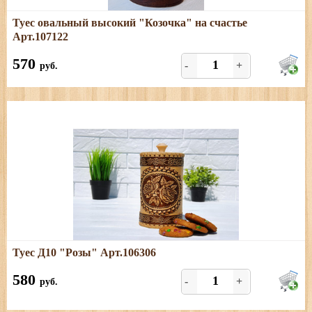
Подробнее
Туес овальный высокий "Козочка" на счастье
Размеры: высота (с хватком) - 19,5см; овал - 13*8,5см
Арт.107122
570
-
+
руб.
Подробнее
Туес Д10 "Розы" Арт.106306
Размеры: диаметр - 10,5 см; высота (с хватком) - 20 см,
объём - 1 л.
580
-
+
руб.