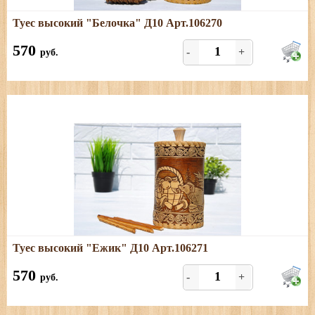
Подробнее
Туес высокий "Белочка" Д10 Арт.106270
Размеры: диаметр - 11 см; высота (с хватком) - 20 см,
объём - 1 л Туесок из бересты отличного качества
570
-
+
руб.
Подробнее
Туес высокий "Ежик" Д10 Арт.106271
Размеры: диаметр - 11 см; высота (с хватком) - 20 см,
объём - 1л. Туесок из бересты отличного качества
570
-
+
руб.