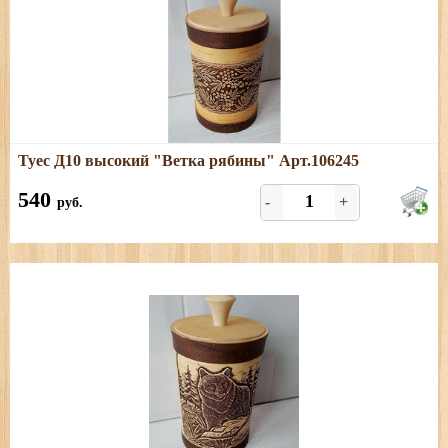
Подробнее
Туес Д10 высокий "Ветка рябины" Арт.106245
Размеры: высота (с хватком) - 18 см; диаметр - 10,5;
объем - 1,1л
540
-
+
руб.