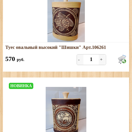
Подробнее
Туес овальный высокий "Шишки" Арт.106261
Размеры: высота (с хватком) - 18,5 см; овал - 13,5*8 см
570
-
+
руб.
НОВИНКА