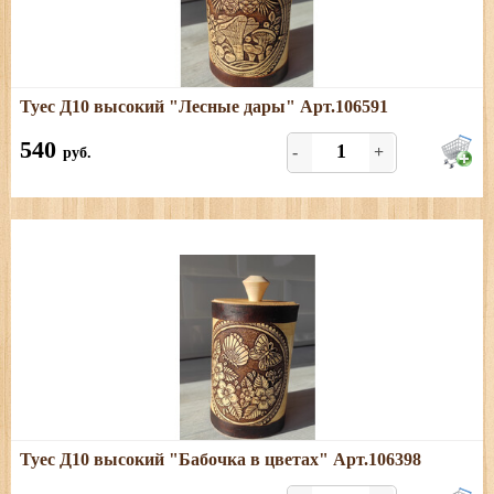
Подробнее
Туес Д10 высокий "Лесные дары" Арт.106591
Размеры: высота (с хватком) - 18 см; диаметр - 10,5;
объем - 1,1 л
540
-
+
руб.
Подробнее
Туес Д10 высокий "Бабочка в цветах" Арт.106398
Размеры: высота (с хватком) - 18 см; диаметр - 10,5;
объем - 1,1 л