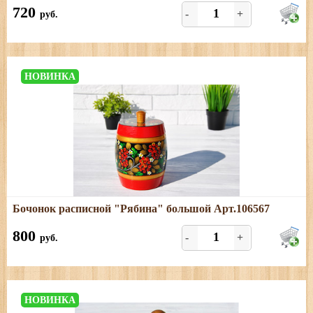
720
-
+
руб.
НОВИНКА
Подробнее
Бочонок расписной "Рябина" большой Арт.106567
Размеры: диаметр - 10,5 см; высота (с ручкой) - 14 см
800
-
+
руб.
НОВИНКА