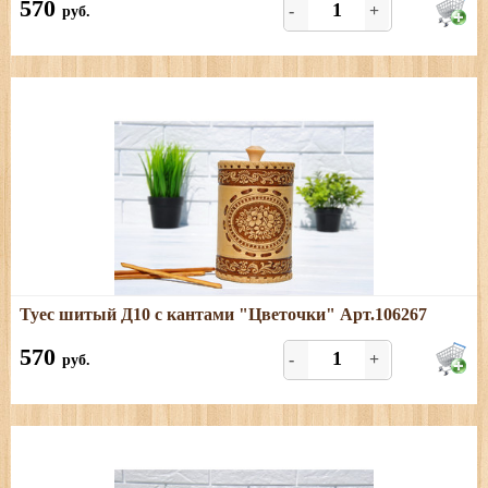
570
-
+
руб.
Подробнее
Туес шитый Д10 с кантами "Цветочки" Арт.106267
Размеры: диаметр - 10 см; высота (с хватком) - 17, 5 см,
объём - 1 л.
570
-
+
руб.