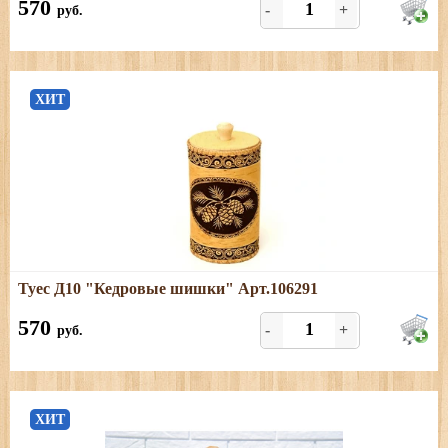
570
-
+
руб.
ХИТ
Подробнее
Туес Д10 "Кедровые шишки" Арт.106291
Размеры: диаметр - 10,5 см; высота (с хватком) - 20 см,
объём - 1 л.
570
-
+
руб.
ХИТ