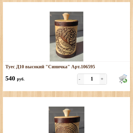
Подробнее
Туес Д10 высокий "Синичка" Арт.106595
Размеры: высота (с хватком) - 18 см; диаметр - 10,5;
объем - 1,1 л
540
-
+
руб.