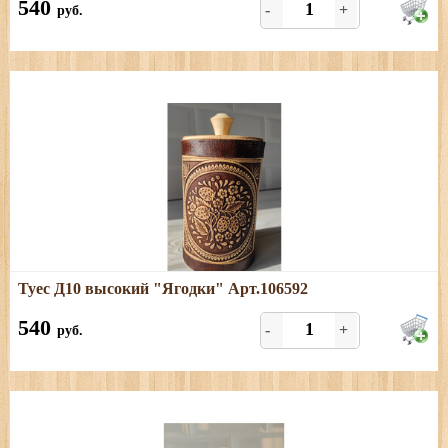
540
-
+
руб.
Подробнее
Туес Д10 высокий "Ягодки" Арт.106592
Размеры: высота (с хватком) - 18 см; диаметр - 10,5;
объем - 1,1 л
540
-
+
руб.