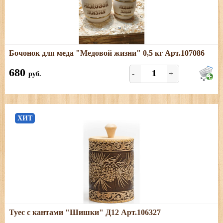
Подробнее
Бочонок для меда "Медовой жизни" 0,5 кг Арт.107086
Отличный подарок для любителей мёда
680
-
+
руб.
ХИТ
Подробнее
Туес с кантами "Шишки" Д12 Арт.106327
Размеры: диаметр - 12 см; высота (с хватком) - 20 см