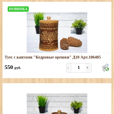
НОВИНКА
Подробнее
Туес с кантами "Кедровые орешки" Д10 Арт.106405
Размеры: высота (с хватком) - 18,5 см, диаметр - 10 см,
объём-1л.
550
-
+
руб.