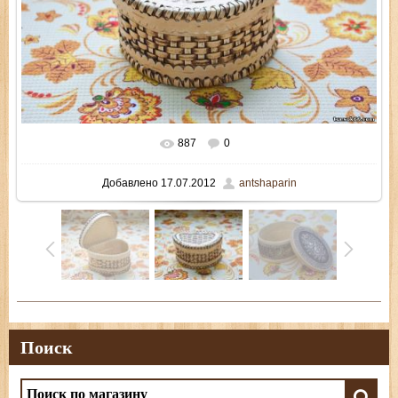
887
0
В реальном размере
800x535
/ 166.1Kb
Добавлено
17.07.2012
antshaparin
Поиск