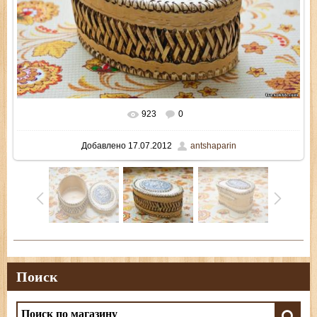
923
0
В реальном размере
800x535
/ 170.5Kb
Добавлено
17.07.2012
antshaparin
Поиск