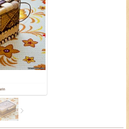
189.1Kb
arin