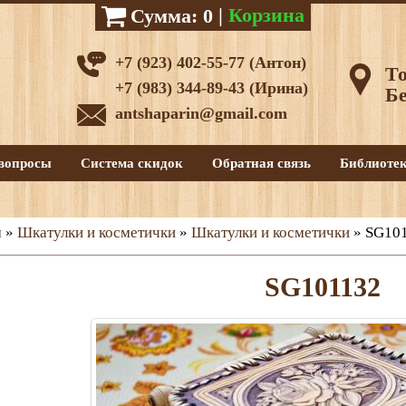
|
Корзина
Сумма:
0
+7 (923) 402-55-77 (Антон)
То
+7 (983) 344-89-43 (Ирина)
Бе
antshaparin@gmail.com
вопросы
Система скидок
Обратная связь
Библиоте
м
»
Шкатулки и косметички
»
Шкатулки и косметички
» SG10
SG101132