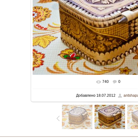
740
0
В реальном размере
800x535
/ 
Добавлено
18.07.2012
antshap