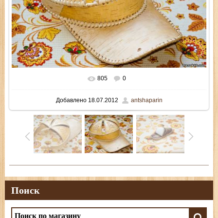
805
0
В реальном размере
800x535
/ 207.3Kb
Добавлено
18.07.2012
antshaparin
Поиск