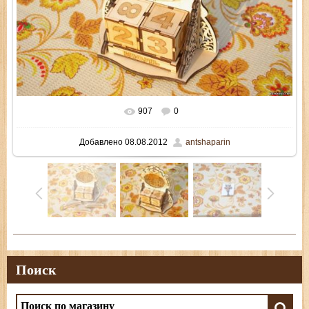
907
0
В реальном размере
1195x800
/ 342.0Kb
Добавлено
08.08.2012
antshaparin
Поиск