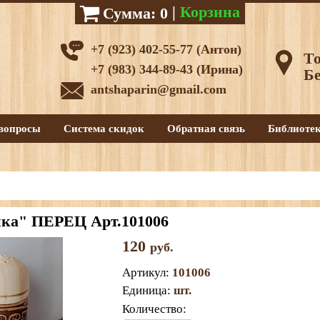
|
Корзина
Сумма:
0
+7 (923) 402-55-77 (Антон)
То
+7 (983) 344-89-43 (Ирина)
Бе
antshaparin@gmail.com
вопросы
Система скидок
Обратная связь
Библиоте
нка" ПЕРЕЦ Арт.101006
120
руб.
Артикул
:
101006
Единица
:
шт.
Количество: