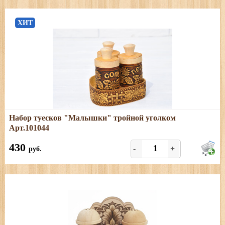
ХИТ
Подробнее
Набор туесков "Малышки" тройной уголком
Размеры: высота туеска (с хватком) - 8 см; диаметр - 5
Арт.101044
см.
430
-
+
руб.