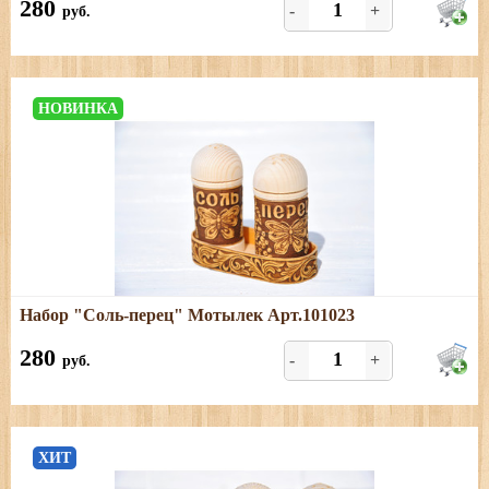
280
-
+
руб.
из двух предметов + подставка
НОВИНКА
Подробнее
Набор "Соль-перец" Мотылек Арт.101023
Набор из двух предметов + подставка
280
-
+
руб.
ХИТ