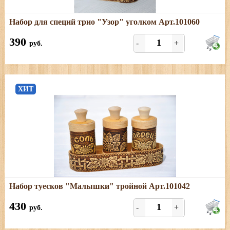
Подробнее
Набор для специй трио "Узор" уголком Арт.101060
Размеры: длина - 9,5 см; ширина - 9,5 см; высота - 10 см
390
-
+
руб.
ХИТ
Подробнее
Набор туесков "Малышки" тройной Арт.101042
Размеры: высота туеска (с хватком) - 8 см; диаметр - 5
см.
430
-
+
руб.