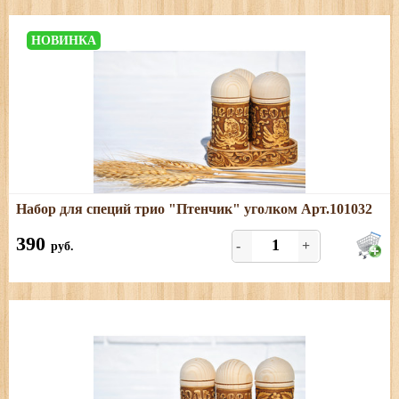
НОВИНКА
Подробнее
Набор для специй трио "Птенчик" уголком Арт.101032
Размеры: длина - 9,5 см; ширина - 9,5 см; высота - 10
см.
390
-
+
руб.