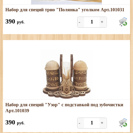
Подробнее
Набор для специй трио "Полянка" уголком Арт.101031
Размеры: длина - 18 см; ширина - 16 см; высота - 5 см
390
-
+
руб.
Подробнее
Набор для специй "Узор" с подставкой под зубочистки
Размеры: длина - 14 см; ширина - 11 см; высота - 10 см
Арт.101039
390
-
+
руб.