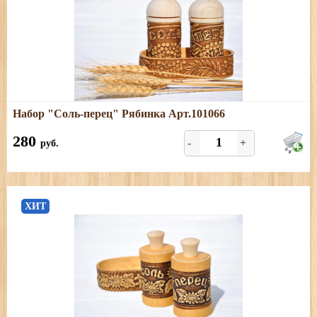
Подробнее
Набор "Соль-перец" Рябинка Арт.101066
Размеры: высота солонки - 9 см, диаметр - 4,5 см. Длина
подставки 10 см, ширина - 4,5 см, высота - 2 см.
280
-
+
руб.
ХИТ