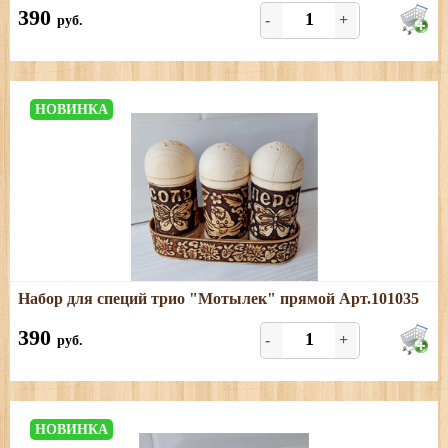
390
-
+
руб.
НОВИНКА
Подробнее
Набор для специй трио "Мотылек" прямой Арт.101035
Размеры: длина - 15,5 см; ширина - 5,5 см; высота - 10
см
390
-
+
руб.
НОВИНКА