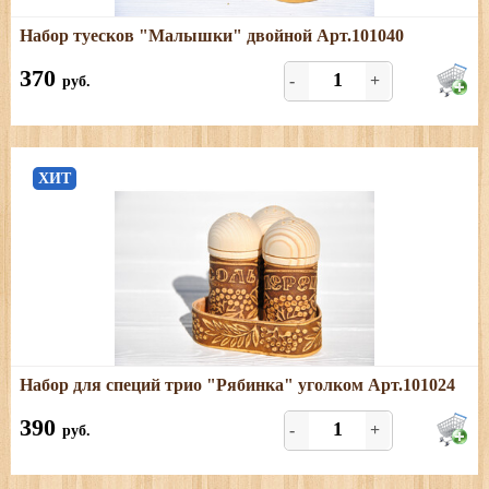
Подробнее
Набор туесков "Малышки" двойной Арт.101040
Размеры: длина - 12 см; ширина - 6 см; высота - 10 см
370
-
+
руб.
ХИТ
Подробнее
Набор для специй трио "Рябинка" уголком Арт.101024
Размеры: длина - 9,5 см; ширина - 9,5 см; высота - 10
см.
390
-
+
руб.