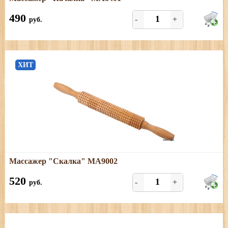
Размеры: длина - 16 см; ширина - 6 см; высота - 7 см.
490
-
+
руб.
ХИТ
Подробнее
Массажер "Скалка" МА9002
Размеры: длина - 40 см
520
-
+
руб.