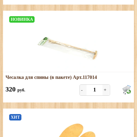
НОВИНКА
Подробнее
Чесалка для спины (в пакете) Арт.117014
Размеры: 433х72х32мм.
320
-
+
руб.
ХИТ