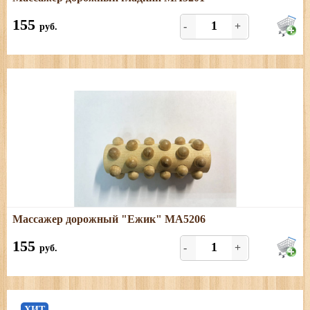
Размеры: длина - 9,5 см
155
-
+
руб.
Подробнее
Массажер дорожный "Ежик" МА5206
Размеры: длина - 7 см;
155
-
+
руб.
ХИТ