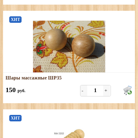
ХИТ
Подробнее
Шары массажные ШР35
Диаметр 35 мм; цена за 2 шт
150
-
+
руб.
ХИТ