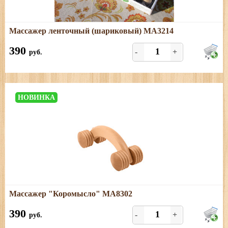
Подробнее
Массажер ленточный (шариковый) МА3214
Массажер изготовлен из древесины березы.
390
-
+
руб.
НОВИНКА
Подробнее
Массажер "Коромысло" МА8302
Размеры: длина - 16,5 см; ширина - 8,5 см
390
-
+
руб.