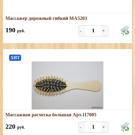
Подробнее
Массажер дорожный гибкий МА5203
Березовый массажер для кистей
190
-
+
руб.
ХИТ
Подробнее
Массажная расческа большая Арт.117005
Размеры: длина - 21,5 см; ширина - 6 см
220
-
+
руб.