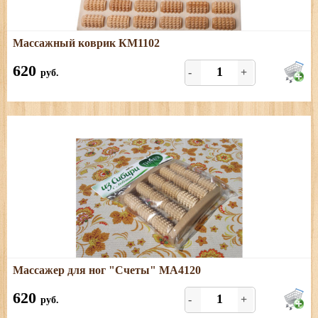
Подробнее
Массажный коврик КМ1102
Массажный коврик из природных материалов, размеры:
285х335 мм
620
-
+
руб.
Подробнее
Массажер для ног "Счеты" МА4120
Березовый массажер для ног
620
-
+
руб.