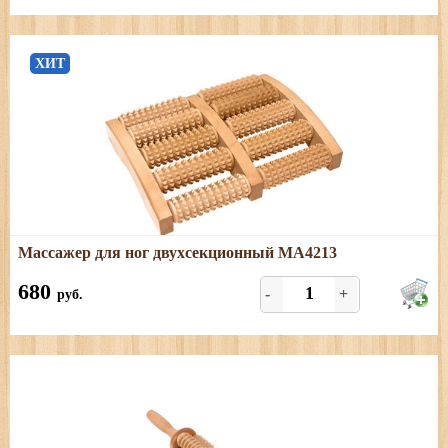
ХИТ
Подробнее
Массажер для ног двухсекционный МА4213
Березовый массажер для ног
680
-
+
руб.