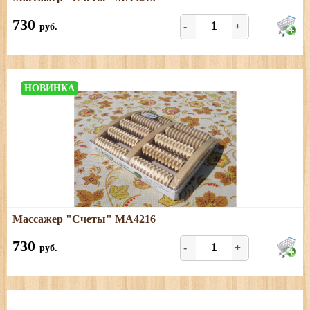
Размеры: длина - 24 см; ширина - 19,5 см
730
-
+
руб.
НОВИНКА
Подробнее
Массажер "Счеты" МА4216
Размеры: длина - 24,5 см; ширина - 19 см.
730
-
+
руб.