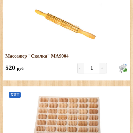
Подробнее
Массажер "Скалка" МА9004
Размеры: длина - 41 см
520
-
+
руб.
ХИТ