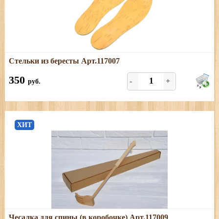
Подробнее
Стельки из бересты Арт.117007
Стельки из бересты, размер универсальный, качество
отменное!
350
-
+
руб.
ХИТ
Подробнее
Чесалка для спины (в коробочке) Арт.117009