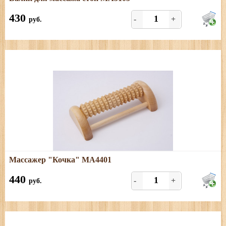
Размеры: диаметр - 5,5 см, длина - 24 см
430
-
+
руб.
Подробнее
Массажер "Кочка" МА4401
Размеры: длина - 15 см; ширина - 8 см; высота - 4 см
440
-
+
руб.