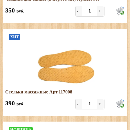
Березовая чесалка для спины
350
-
+
руб.
ХИТ
Подробнее
Стельки массажные Арт.117008
Стельки из бересты, размер универсальный, качество
отменное!
390
-
+
руб.
НОВИНКА