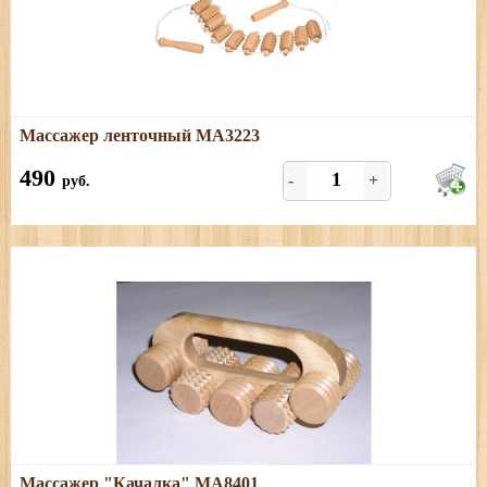
Подробнее
Массажер ленточный МА3223
Массажер из березы
490
-
+
руб.
Подробнее
Массажер "Качалка" МА8401