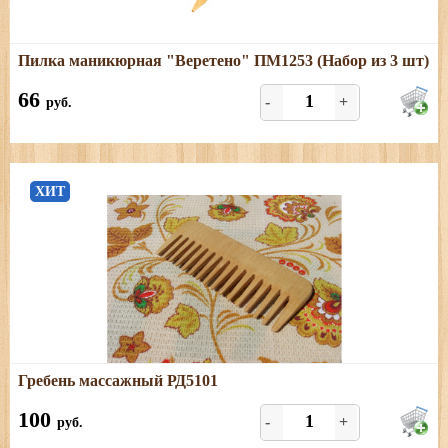
Подробнее
Пилка маникюрная "Веретено" ПМ1253 (Набор из 3 шт)
Размеры: длина 12,5 см; ширина - 1 см. Цена указана за
3 шт.
66
-
+
руб.
ХИТ
Подробнее
Гребень массажный РД5101
Размеры: длина - 13,5 см, ширина - 5 см. Березовый
гребешок (без надписей)
100
-
+
руб.