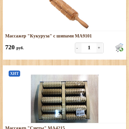
Подробнее
Массажер "Кукуруза" с шипами МА9101
Размеры: длина - 41,5 см
720
-
+
руб.
ХИТ
Подробнее
Массажер "Счеты" МА4215