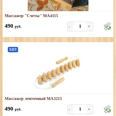
Подробнее
Массажер "Счеты" МА4115
Березовый массажер для ног
490
-
+
руб.
ХИТ
Подробнее
Массажер ленточный МА3215
Массажер из березы
490
-
+
руб.