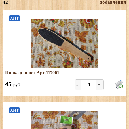
42
добавления
ХИТ
Подробнее
Пилка для ног Арт.117001
Размеры: длина - 23 см; ширина - 4 см
45
-
+
руб.
ХИТ